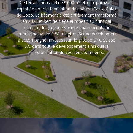
Ce terrain industriel de 9’000m2 était auparavant
exploitée pour la fabrication des pâtes «Pasta Gala»
de Coop.
Le bâtiment a été entièrement transformé
en 2020 et sert de siège européen au principal
locataire,
Incyte
, une société pharmaceutique
américaine basée à Wilmington.
Scope
development
a accompagné l’investisseur, le groupe
EPiC
Suisse
SA, dans tout le développement ainsi que la
transformation de ces deux bâtiments.